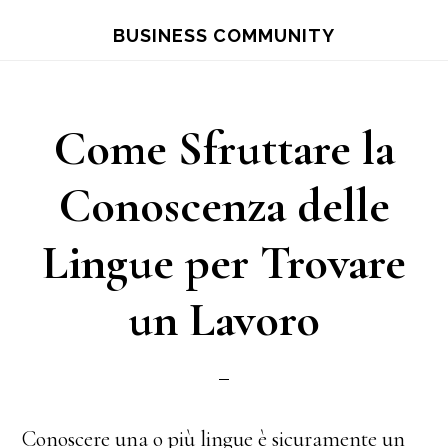
Skip
Skip
BUSINESS COMMUNITY
to
to
main
primary
content
sidebar
Come Sfruttare la
Conoscenza delle
Lingue per Trovare
un Lavoro
Conoscere una o più lingue è sicuramente un