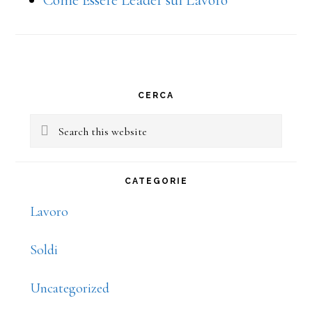
Come Essere Leader sul Lavoro
Primary
CERCA
Sidebar
Search
this
website
CATEGORIE
Lavoro
Soldi
Uncategorized