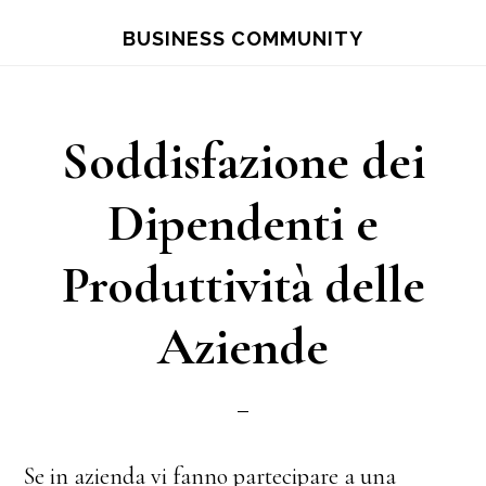
Skip
Skip
BUSINESS COMMUNITY
to
to
main
primary
content
sidebar
Soddisfazione dei
Dipendenti e
Produttività delle
Aziende
Se in azienda vi fanno partecipare a una