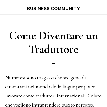
Skip
Skip
BUSINESS COMMUNITY
to
to
main
primary
content
sidebar
Come Diventare un
Traduttore
Numerosi sono i ragazzi che scelgono di
cimentarsi nel mondo delle lingue per poter
lavorare come traduttori internazionali. Coloro
che vogliono intraprendere questo percorso,