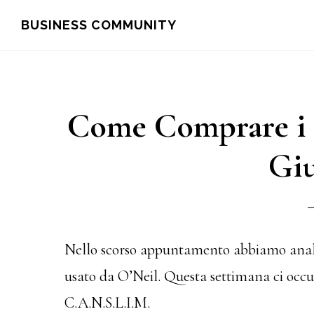
Skip
Skip
BUSINESS COMMUNITY
to
to
main
primary
content
sidebar
Come Comprare i 
Giu
Nello scorso appuntamento abbiamo anali
usato da O’Neil. Questa settimana ci occu
C.A.N.S.L.I.M.