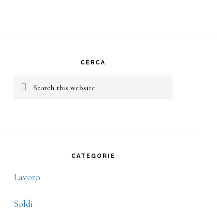
rimary
idebar
CERCA
Search
this
website
CATEGORIE
Lavoro
Soldi