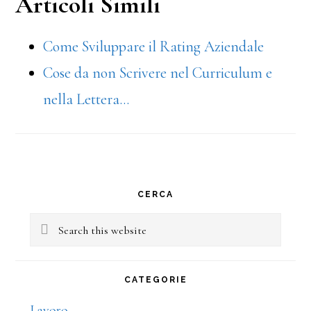
Articoli Simili
Come Sviluppare il Rating Aziendale
Cose da non Scrivere nel Curriculum e
nella Lettera…
Primary
CERCA
Sidebar
Search
this
website
CATEGORIE
Lavoro