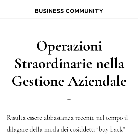
Skip
Skip
BUSINESS COMMUNITY
to
to
main
primary
content
sidebar
Operazioni
Straordinarie nella
Gestione Aziendale
Risulta essere abbastanza recente nel tempo il
dilagare della moda dei cosiddetti “buy back”