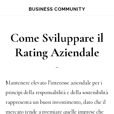
Skip
Skip
BUSINESS COMMUNITY
to
to
main
primary
content
sidebar
Come Sviluppare il
Rating Aziendale
Mantenere elevato l’interesse aziendale per i
principi della responsabilità e della sostenibilità
rappresenta un buon investimento, dato che il
mercato tende a premiare quelle imprese che