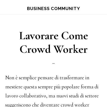
Skip
Skip
BUSINESS COMMUNITY
to
to
main
primary
content
sidebar
Lavorare Come
Crowd Worker
Non è semplice pensare di trasformare in
mestiere questa sempre più popolare forma di
lavoro collaborativo, ma nuovi studi di settore
suggeriscono che diventare crowd worker