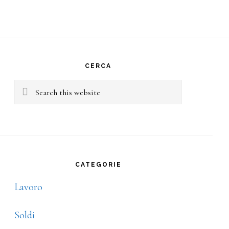
rimary
idebar
CERCA
Search
this
website
CATEGORIE
Lavoro
Soldi