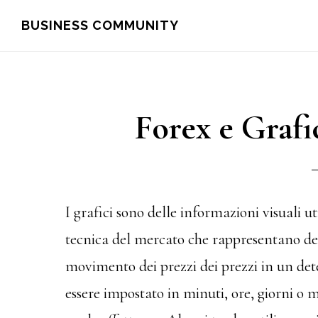
Skip
Skip
BUSINESS COMMUNITY
to
to
main
primary
content
sidebar
Forex e Grafi
I grafici sono delle informazioni visuali ut
tecnica del mercato che rappresentano dei 
movimento dei prezzi dei prezzi in un det
essere impostato in minuti, ore, giorni o me