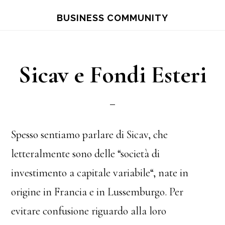
Skip
Skip
BUSINESS COMMUNITY
to
to
main
primary
content
sidebar
Sicav e Fondi Esteri
Spesso sentiamo parlare di Sicav, che
letteralmente sono delle “società di
investimento a capitale variabile“, nate in
origine in Francia e in Lussemburgo. Per
evitare confusione riguardo alla loro