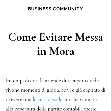
Skip
Skip
BUSINESS COMMUNITY
to
to
main
primary
content
sidebar
Come Evitare Messa
in Mora
In tempi di crisi le aziende di recupero crediti
vivono momenti di gloria. Se vi è già capitato di
ricevere una
lettera di sollecito
che vi invita
alla copertura delle partite contabili aperte,