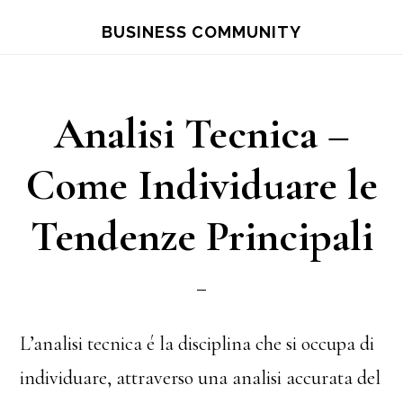
Skip
Skip
BUSINESS COMMUNITY
to
to
main
primary
content
sidebar
Analisi Tecnica –
Come Individuare le
Tendenze Principali
L’analisi tecnica é la disciplina che si occupa di
individuare, attraverso una analisi accurata del